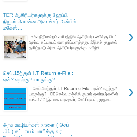
TET: ஆசிரியர்களுக்கு ஹேப்பி
நியூஸ் சொன்ன அமைச்சர் அன்பில்
மகேஸ்…
›
உச்சநீதிமன்றம் சமீபத்தில் ஆசிரியர் பணிக்கு டெட்
தேர்வு கட்டாயம் என தீர்ப்பளித்தது. இந்தச் சூழலில்
தமிழ்நாடு அரசு ஆசிரியர்களுக்கு மகிழ்ச்...
செப்.15ற்குள் I.T Return e-File :
ஏன்? எதற்கு? யாருக்கு?
›
செப்.15ற்குள் I.T Return e-File : ஏன்? எதற்கு?
யாருக்கு? _✍🏼செல்வ.ரஞ்சித் குமார் தனிநபர்களின்
வங்கி / அஞ்சலக வரவுகள், சேமிப்புகள், முதல...
அரசு ஊழியர்கள் நாளை ( செப்
.11 ) கட்டாயம் பணிக்கு வர