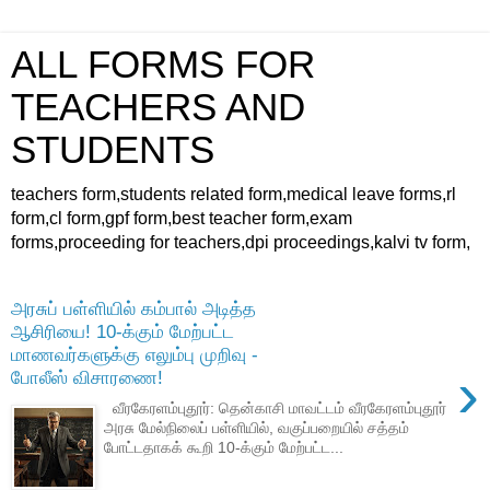
ALL FORMS FOR
TEACHERS AND
STUDENTS
teachers form,students related form,medical leave forms,rl
form,cl form,gpf form,best teacher form,exam
forms,proceeding for teachers,dpi proceedings,kalvi tv form,
அரசுப் பள்ளியில் கம்பால் அடித்த
ஆசிரியை! 10-க்கும் மேற்பட்ட
மாணவர்களுக்கு எலும்பு முறிவு -
›
போலீஸ் விசாரணை!
வீரகேரளம்புதூர்: தென்காசி மாவட்டம் வீரகேரளம்புதூர்
அரசு மேல்நிலைப் பள்ளியில், வகுப்பறையில் சத்தம்
போட்டதாகக் கூறி 10-க்கும் மேற்பட்ட...