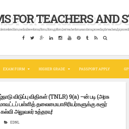
MS FOR TEACHERS AND 
dents related form,medical leave forms,rl form,cl form,gpf form,best teacher form,exam forms,proceeding for teachers,dpi proceedi
EXAM FORM
HIGHER GRADE
PASSPORT APPLY
GP
ழ்நாடு விடுப்பு விதிகள் (TNLR) 9(a) –ன் படி (அரசு
 மாவட்டப் பள்ளித் தலைமையாசிரியர்களுக்கு கரூர்
கல்வி அலுவலர் உத்தரவு!
EDNL