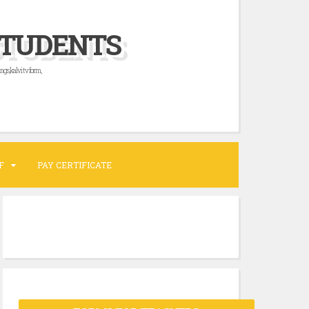
STUDENTS
ngs,kalvi tv form,
F
PAY CERTIFICATE